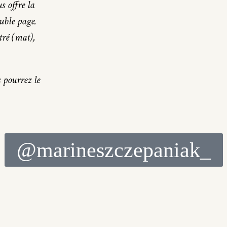
s offre la
ouble page.
tré (mat),
s pourrez le
@marineszczepaniak_