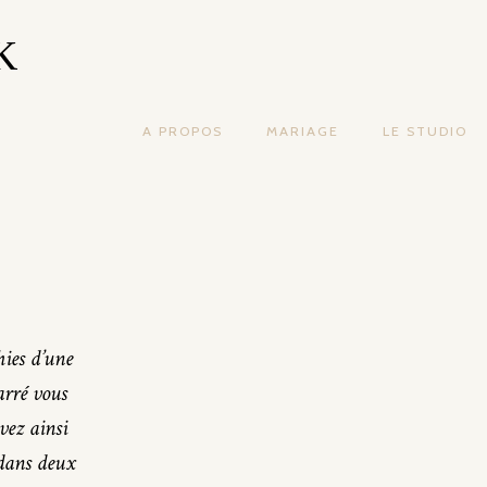
K
A PROPOS
MARIAGE
LE STUDIO
hies d’une
arré vous
vez ainsi
 dans deux