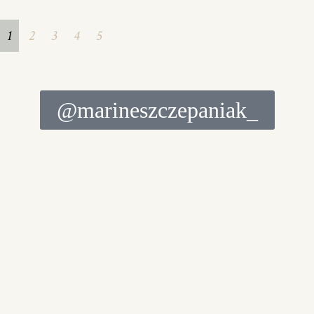
1
2
3
4
5
@marineszczepaniak_