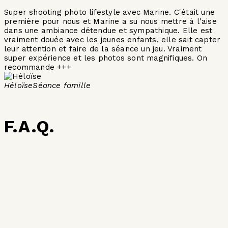
Super shooting photo lifestyle avec Marine. C'était une
O
première pour nous et Marine a su nous mettre à l'aise
s
dans une ambiance détendue et sympathique. Elle est
a
vraiment douée avec les jeunes enfants, elle sait capter
C
leur attention et faire de la séance un jeu. Vraiment
s
super expérience et les photos sont magnifiques. On
n
recommande +++
t
p
Héloïse
Séance famille
F.A.Q.