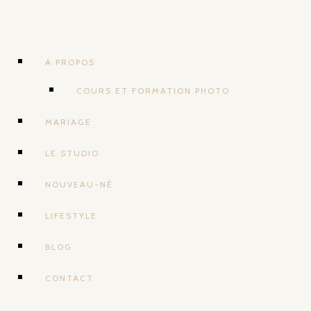
A PROPOS
COURS ET FORMATION PHOTO
MARIAGE
LE STUDIO
NOUVEAU-NÉ
LIFESTYLE
BLOG
CONTACT