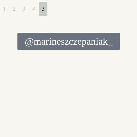
1
2
3
4
5
@marineszczepaniak_