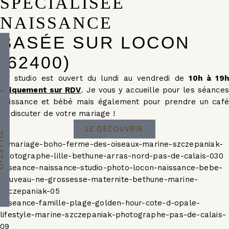
SPÉCIALISÉE
NAISSANCE
BASÉE SUR LOCON
(62400)
IAGE
Le studio est ouvert du lundi au vendredi de
10h à 19h
uniquement sur RDV
. Je vous y accueille pour les séances
AU-NÉ
naissance et bébé mais également pour prendre un café
et discuter de votre mariage !
LE DÉCOUVRIR
STYLE