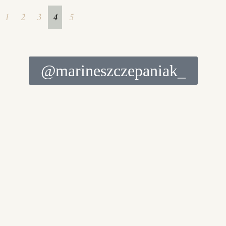
1
2
3
4
5
@marineszczepaniak_