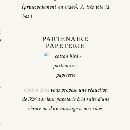
(principalement en vidéo). À très vite là
s
bas !
.
i
PARTENAIRE
!
PAPETERIE
n
s
Cotton Bird
vous propose une réduction
,
de 30% sur leur papeterie à la suite d’une
s
séance ou d’un mariage à mes côtés.
,
s