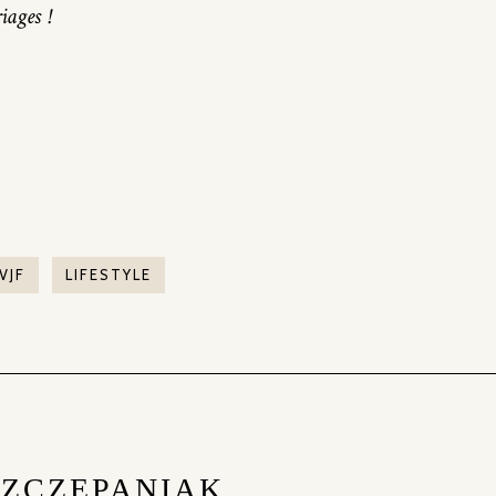
iages !
VJF
LIFESTYLE
SZCZEPANIAK