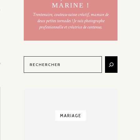
MARINE !
Trentenaire, couteau-suisse créatif, maman de
deux petites tornades ! Je suis photographe
professionnelle et créatrice de contenus.
MARIAGE