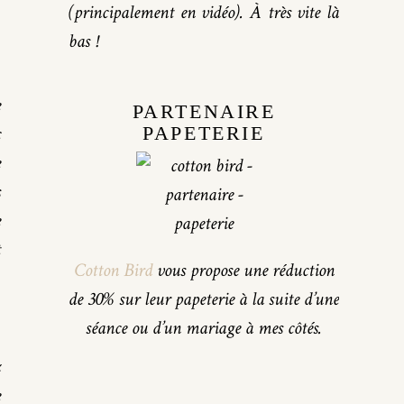
(principalement en vidéo). À très vite là
S
bas !
e
PARTENAIRE
c
PAPETERIE
e
s
e
t
Cotton Bird
vous propose une réduction
de 30% sur leur papeterie à la suite d’une
séance ou d’un mariage à mes côtés.
z
e