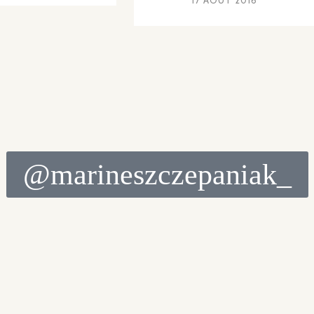
17 AOÛT 2016
@marineszczepaniak_